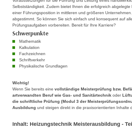
Voraussetzungen für die Führung und Leitung eines handwerklich
m
t
Selbstständigkeit. Zudem bietet Ihnen die erfolgreich abgelegt
e
e
einer Führungsposition in mittleren und größeren Unternehmen.
n
abgestimmt. So können Sie sich einfach und konsequent auf all
n
e
Prüfungsaufgaben vorbereiten. Bereit für Ihre Karriere?
o
i
Schwerpunkte
t
n
w
Mathematik
s
Kalkulation
e
e
Fachzeichnen
n
t
Schriftverkehr
d
Physikalische Grundlagen
z
i
e
g
n
Wichtig!
s
,
Wenn Sie bereits eine
vollständige Meisterprüfung bzw. Bef
i
w
artverwandten Beruf wie Gas- und Sanitärtechnik
oder
Lüft
n
die schriftliche Prüfung (Modul 3 der Meisterprüfungsordn
e
d
Ausbildung
und steigen direkt in die praxisorientierten Inhalte d
l
.
c
W
h
Inhalt: Heizungstechnik Meisterausbildung - Tei
e
e