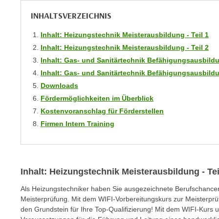
r
i
i
INHALTSVERZEICHNIS
e
k
F
Inhalt: Heizungstechnik Meisterausbildung - Teil 1
a
u
Inhalt: Heizungstechnik Meisterausbildung - Teil 2
n
n
i
Inhalt: Gas- und Sanitärtechnik Befähigungsausbildu
k
s
Inhalt: Gas- und Sanitärtechnik Befähigungsausbildu
t
c
Downloads
i
h
Fördermöglichkeiten im Überblick
o
e
n
Kostenvoranschlag für Förderstellen
n
d
Firmen Intern Training
U
e
n
r
t
W
e
e
Inhalt: Heizungstechnik Meisterausbildung - Tei
r
b
Als Heizungstechniker haben Sie ausgezeichnete Berufschancen.
n
s
Meisterprüfung. Mit dem WIFI-Vorbereitungskurs zur Meisterprü
e
e
den Grundstein für Ihre Top-Qualifizierung! Mit dem WIFI-Kurs u
h
i