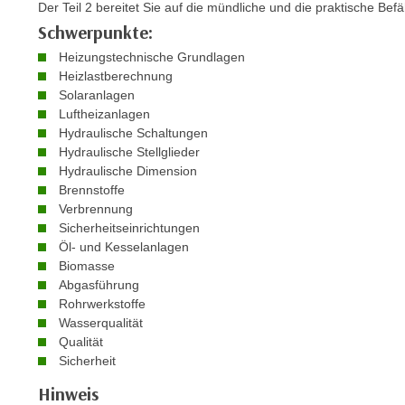
n
Der Teil 2 bereitet Sie auf die mündliche und die praktische Bef
s
n
Schwerpunkte:
i
S
Heizungstechnische Grundlagen
c
i
Heizlastberechnung
h
e
Solaranlagen
n
a
Luftheizanlagen
i
u
Hydraulische Schaltungen
c
Hydraulische Stellglieder
f
h
Hydraulische Dimension
„
Brennstoffe
t
A
Verbrennung
d
l
Sicherheitseinrichtungen
e
l
Öl- und Kesselanlagen
m
e
Biomasse
D
a
Abgasführung
a
Rohrwerkstoffe
k
t
Wasserqualität
z
Qualität
e
e
Sicherheit
n
p
s
Hinweis
t