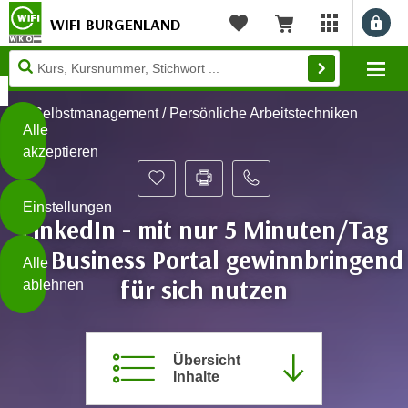
WIFI BURGENLAND
myWIFI Apps ö
Merkliste
Warenkorb
Diese
Mo
Seite
Zum Inhalt springen
Zur Fußzeile springen
verwendet
Selbstmanagement / Persönliche Arbeitstechniken
Cookies
Alle
akzeptieren
O
h
Einstellungen
n
LinkedIn - mit nur 5 Minuten/Tag
e
B
das Business Portal gewinnbringend
I
Alle
i
h
für sich nutzen
ablehnen
t
r
t
e
Weiterlesen
e
Z
b
Übersicht
u
Inhalte
e
s
a
- nur für sichtbaren Text
t