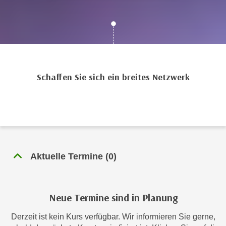
c
i
h
m
t
m
e
u
n
n
S
g
Schaffen Sie sich ein breites Netzwerk
i
v
e
e
,
r
d
w
a
e
s
n
s
Aktuelle Termine
(
0
)
d
w
e
i
n
r
w
Neue Termine sind in Planung
a
i
u
Derzeit ist kein Kurs verfügbar. Wir informieren Sie gerne,
r
c