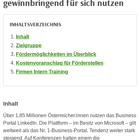
gewinnbringend für sich nutzen
i
e
k
F
a
u
INHALTSVERZEICHNIS
n
n
i
k
Inhalt
s
t
Zielgruppe
c
i
Fördermöglichkeiten im Überblick
h
o
e
Kostenvoranschlag für Förderstellen
n
n
Firmen Intern Training
d
U
e
n
r
t
W
e
e
Inhalt
r
b
n
Über 1,85 Millionen Österreicher:innen nutzen das Business
s
e
Portal LinkedIn. Die Plattform – im Besitz von Microsoft – gilt
e
h
weltweit als das Nr. 1-Business-Portal. Tendenz weiter stark
i
m
steigend. Auf Konferenzen halten einem die
t