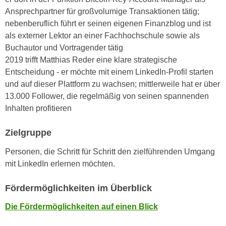
n
Ansprechpartner für großvolumige Transaktionen tätig;
d
E
nebenberuflich führt er seinen eigenen Finanzblog und ist
e
U
als externer Lektor an einer Fachhochschule sowie als
n
-
Buchautor und Vortragender tätig
w
U
2019 trifft Matthias Reder eine klare strategische
i
S
Entscheidung - er möchte mit einem LinkedIn-Profil starten
r
A
und auf dieser Plattform zu wachsen; mittlerweile hat er über
z
u
13.000 Follower, die regelmäßig von seinen spannenden
i
n
Inhalten profitieren
e
t
l
e
Zielgruppe
o
r
r
Personen, die Schritt für Schritt den zielführenden Umgang
w
i
mit LinkedIn erlernen möchten.
o
e
r
n
Fördermöglichkeiten im Überblick
f
t
e
i
Die Fördermöglichkeiten auf einen Blick
n
e
h