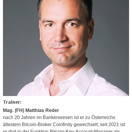
h
e
u
r
t
e
z
n
a
“
b
k
k
l
o
i
m
c
m
k
e
e
n
n
z
,
w
v
i
Trainer:
e
s
Mag. (FH) Matthias Reder
r
c
nach 20 Jahren im Bankenwesen ist er zu Österreichs
w
h
ältestem Bitcoin-Broker Coinfinity gewechselt; seit 2021 ist
e
e
er dort in der Funktion Bitcoin-Key-Account-Manager als
n