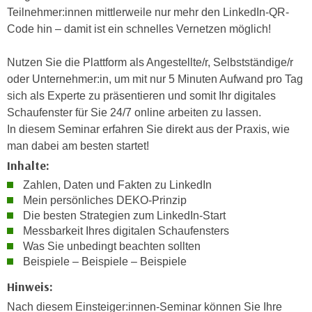
e
Teilnehmer:innen mittlerweile nur mehr den LinkedIn-QR-
e
n
Code hin – damit ist ein schnelles Vernetzen möglich!
n
e
o
i
Nutzen Sie die Plattform als Angestellte/r, Selbstständige/r
t
n
oder Unternehmer:in, um mit nur 5 Minuten Aufwand pro Tag
w
s
sich als Experte zu präsentieren und somit Ihr digitales
e
e
Schaufenster für Sie 24/7 online arbeiten zu lassen.
n
t
In diesem Seminar erfahren Sie direkt aus der Praxis, wie
d
z
man dabei am besten startet!
i
e
Inhalte:
g
n
s
Zahlen, Daten und Fakten zu LinkedIn
,
i
Mein persönliches DEKO-Prinzip
w
Die besten Strategien zum LinkedIn-Start
n
e
Messbarkeit Ihres digitalen Schaufensters
d
l
Was Sie unbedingt beachten sollten
.
c
Beispiele – Beispiele – Beispiele
W
h
e
Hinweis:
e
n
Nach diesem Einsteiger:innen-Seminar können Sie Ihre
s