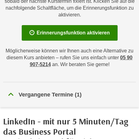
sobald der nächste Kurstermin fixiert ist. Klicken Sie auf die
n
h
nachfolgende Schaltfläche, um die Erinnerungsfunktion zu
u
C
aktivieren.
r
o
C
o
o
Erinnerungsfunktion aktivieren
k
o
i
k
Möglicherweise können wir Ihnen auch eine Alternative zu
e
i
diesem Kurs anbieten – rufen Sie uns einfach unter
05 90
s
e
907-5214
an. Wir beraten Sie gerne!
v
s
o
,
n
d
U
i
Vergangene Termine
(
1
)
S
e
-
f
a
ü
m
LinkedIn - mit nur 5 Minuten/Tag
r
e
d
das Business Portal
r
i