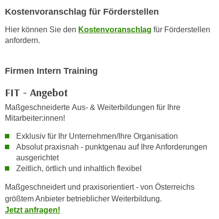
r
Kostenvoranschlag für Förderstellen
a
t
b
e
Hier können Sie den
Kostenvoranschlag
für Förderstellen
e
C
anfordern.
n
o
.
o
W
Firmen Intern Training
k
e
i
FIT - Angebot
n
e
n
Maßgeschneiderte Aus- & Weiterbildungen für Ihre
s
S
Mitarbeiter:innen!
z
i
u
Exklusiv für Ihr Unternehmen/Ihre Organisation
e
A
Absolut praxisnah - punktgenau auf Ihre Anforderungen
d
n
ausgerichtet
e
a
Zeitlich, örtlich und inhaltlich flexibel
r
l
Maßgeschneidert und praxisorientiert - von Österreichs
C
y
größtem Anbieter betrieblicher Weiterbildung.
o
s
Jetzt anfragen!
o
e