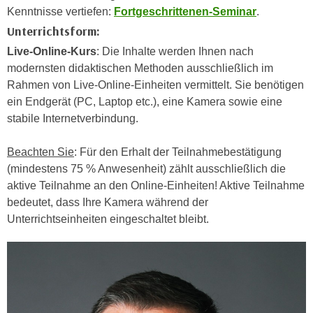
n
Kenntnisse vertiefen:
Fortgeschrittenen-Seminar
.
i
S
Unterrichtsform:
c
i
h
Live-Online-Kurs
: Die Inhalte werden Ihnen nach
e
n
modernsten didaktischen Methoden ausschließlich im
a
i
Rahmen von Live-Online-Einheiten vermittelt. Sie benötigen
u
c
ein Endgerät (PC, Laptop etc.), eine Kamera sowie eine
f
h
stabile Internetverbindung.
„
t
A
d
Beachten Sie
: Für den Erhalt der Teilnahmebestätigung
l
e
(mindestens 75 % Anwesenheit) zählt ausschließlich die
l
m
aktive Teilnahme an den Online-Einheiten! Aktive Teilnahme
e
D
bedeutet, dass Ihre Kamera während der
a
a
Unterrichtseinheiten eingeschaltet bleibt.
k
t
z
e
e
n
p
s
t
c
i