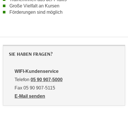
i
e
Große Vielfalt an Kursen
k
F
Förderungen sind möglich
a
u
n
n
i
k
s
t
c
i
h
o
SIE HABEN FRAGEN?
e
n
n
d
U
WIFI-Kundenservice
e
n
Telefon
05 90 907-5000
r
t
W
Fax 05 90 907-5115
e
e
E-Mail senden
r
b
an WIFI-Kundenservice: mailto:info@bgld.wifi.at
n
s
e
e
h
i
m
t