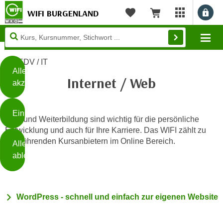
WIFI BURGENLAND
myWIFI Apps ö
Merkliste
Warenkorb
Diese
Mo
Seite
Zum Inhalt springen
Zur Fußzeile springen
verwendet
EDV / IT
Cookies
Alle
Internet / Web
akzeptieren
O
h
Einstellungen
n
Aus- und Weiterbildung sind wichtig für die persönliche
e
Entwicklung und auch für Ihre Karriere. Das WIFI zählt zu
B
I
den führenden Kursanbietern im Online Bereich.
Alle
i
h
ablehnen
t
r
t
e
Weiterlesen
e
Z
b
WordPress - schnell und einfach zur eigenen Website
u
e
s
a
- nur für sichtbaren Text
t