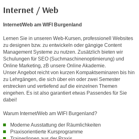
n
h
Internet / Web
u
C
r
o
C
Internet/Web am WIFI Burgenland
o
o
k
Lernen Sie in unseren Web-Kursen, professionell Websites
o
i
zu designen bzw. zu entwickeln oder gängige Content
k
e
Management Systeme zu nutzen. Zusätzlich bieten wir
i
Schulungen für SEO (Suchmaschinenoptimierung) und
s
e
Online Marketing, zB unsere Online Akademie.
v
s
Unser Angebot reicht von kurzen Kompaktseminaren bis hin
o
,
zu Lehrgängen, die sich über ein oder zwei Semester
n
d
erstrecken und vertiefend auf die einzelnen Themen
U
i
eingehen. Es ist also garantiert etwas Passendes für Sie
S
e
dabei!
-
f
a
Warum Internet/Web am WIFI Burgenland?
ü
m
r
Moderne Ausstattung der Räumlichkeiten
e
d
Praxisorientierte Kursprogramme
r
i
Trainer/innen aus der Praxis