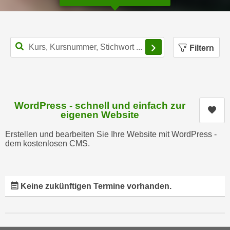
n
i
S
c
i
h
e
Filterbereich schl
Filtern
n
a
i
u
c
f
h
„
t
A
WordPress - schnell und einfach zur
Kur
d
eigenen Website
l
e
l
Erstellen und bearbeiten Sie Ihre Website mit WordPress -
m
e
dem kostenlosen CMS.
D
a
a
k
t
z
e
Keine zukünftigen Termine vorhanden.
e
n
p
s
t
c
i