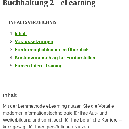
Buchhaltung 2 - eLearning
e
e
n
n
e
o
INHALTSVERZEICHNIS
i
t
n
Inhalt
w
s
e
Voraussetzungen
e
n
Fördermöglichkeiten im Überblick
t
d
Kostenvoranschlag für Förderstellen
z
i
Firmen Intern Training
e
g
n
s
,
i
w
n
e
Inhalt
d
l
.
Mit der Lernmethode eLearning nutzen Sie die Vorteile
c
W
moderner Informationstechnologie für Ihre Aus- und
h
e
Weiterbildung und somit auch für Ihre berufliche Karriere –
e
n
kurz gesagt: für Ihren persönlichen Nutzen:
s