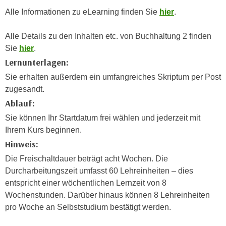
h
e
Alle Informationen zu eLearning finden Sie
hier
.
u
r
t
e
Alle Details zu den Inhalten etc. von Buchhaltung 2 finden
z
n
Sie
hier
.
a
“
Lernunterlagen:
b
k
k
Sie erhalten außerdem ein umfangreiches Skriptum per Post
l
o
zugesandt.
i
m
Ablauf:
c
m
k
Sie können Ihr Startdatum frei wählen und jederzeit mit
e
e
Ihrem Kurs beginnen.
n
n
Hinweis:
z
,
Die Freischaltdauer beträgt acht Wochen. Die
w
v
Durcharbeitungszeit umfasst 60 Lehreinheiten – dies
i
e
entspricht einer wöchentlichen Lernzeit von 8
s
r
Wochenstunden. Darüber hinaus können 8 Lehreinheiten
c
w
pro Woche an Selbststudium bestätigt werden.
h
e
e
n