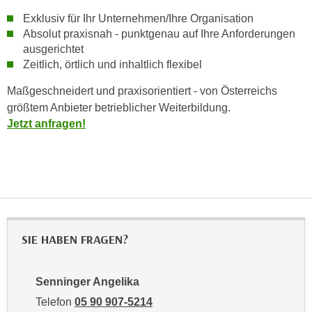
r
a
Exklusiv für Ihr Unternehmen/Ihre Organisation
t
b
Absolut praxisnah - punktgenau auf Ihre Anforderungen
e
ausgerichtet
e
C
Zeitlich, örtlich und inhaltlich flexibel
n
o
.
o
Maßgeschneidert und praxisorientiert - von Österreichs
W
k
größtem Anbieter betrieblicher Weiterbildung.
e
i
Jetzt anfragen!
n
e
n
s
S
z
i
u
e
A
d
n
e
SIE HABEN FRAGEN?
a
r
l
C
y
Senninger Angelika
o
s
o
Telefon
05 90 907-5214
e