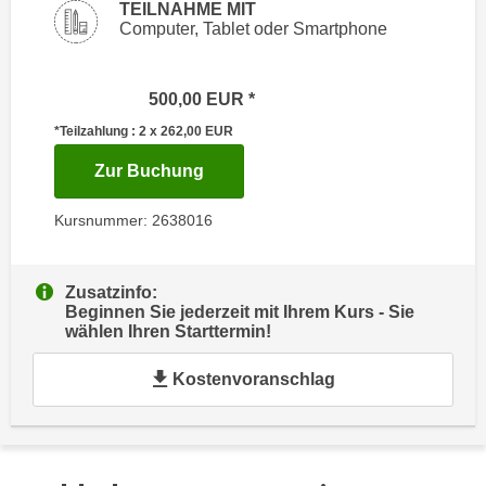
i
TEILNAHME MIT
e
Computer, Tablet oder Smartphone
k
F
a
u
n
n
500,00
EUR
i
k
*Teilzahlung : 2 x 262,00
EUR
s
t
c
für Termin: 31.07.2027 mit der K
Zur Buchung
i
h
o
e
Kursnummer: 2638016
n
n
d
U
e
Zusatzinfo:
n
r
Beginnen Sie jederzeit mit Ihrem Kurs - Sie
t
W
wählen Ihren Starttermin!
e
e
r
Kostenvoranschlag
b
n
s
e
e
h
i
m
t