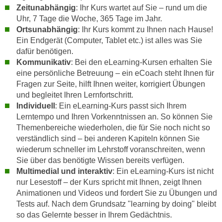
n
Zeitunabhängig
: Ihr Kurs wartet auf Sie – rund um die
i
S
Uhr, 7 Tage die Woche, 365 Tage im Jahr.
c
i
Ortsunabhängig
: Ihr Kurs kommt zu Ihnen nach Hause!
h
e
Ein Endgerät (Computer, Tablet etc.) ist alles was Sie
n
a
dafür benötigen.
i
Kommunikativ
: Bei den eLearning-Kursen erhalten Sie
u
c
eine persönliche Betreuung – ein eCoach steht Ihnen für
f
h
Fragen zur Seite, hilft Ihnen weiter, korrigiert Übungen
„
t
und begleitet Ihren Lernfortschritt.
A
Individuell
: Ein eLearning-Kurs passt sich Ihrem
d
l
Lerntempo und Ihren Vorkenntnissen an. So können Sie
e
l
Themenbereiche wiederholen, die für Sie noch nicht so
m
e
verständlich sind – bei anderen Kapiteln können Sie
D
a
wiederum schneller im Lehrstoff voranschreiten, wenn
a
k
Sie über das benötigte Wissen bereits verfügen.
t
z
Multimedial und interaktiv
: Ein eLearning-Kurs ist nicht
e
e
nur Lesestoff – der Kurs spricht mit Ihnen, zeigt Ihnen
n
Animationen und Videos und fordert Sie zu Übungen und
p
s
Tests auf. Nach dem Grundsatz "learning by doing" bleibt
t
c
so das Gelernte besser in Ihrem Gedächtnis.
i