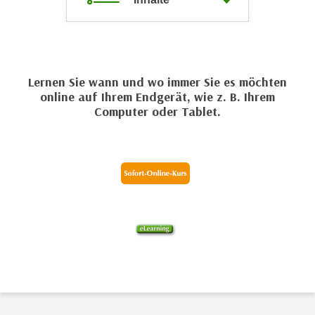
c
i
h
m
t
m
e
u
n
Lernen Sie wann und wo immer Sie es möchten
n
S
online auf Ihrem Endgerät, wie z. B. Ihrem
g
Computer oder Tablet.
i
v
e
e
,
r
d
w
a
e
s
n
s
d
w
e
i
n
r
w
a
i
u
r
c