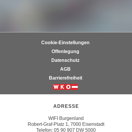
n
e
,
l
g
e
e
v
l
a
a
n
Cookie-Einstellungen
n
t
Offenlegung
g
e
Datenschutz
e
I
n
AGB
n
I
h
Barrierefreiheit
h
a
r
l
Weiter zur Website der Wirsc
e
t
d
e
ADRESSE
u
a
r
WIFI Burgenland
n
Robert-Graf-Platz 1, 7000 Eisenstadt
c
z
Telefon:
05 90 907 DW 5000
h