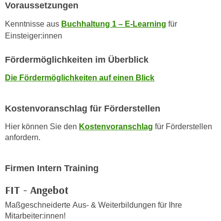
Voraussetzungen
n
d
E
e
Kenntnisse aus
Buchhaltung 1 – E-Learning
für
U
n
Einsteiger:innen
-
w
U
i
Fördermöglichkeiten im Überblick
S
r
Die Fördermöglichkeiten auf einen Blick
A
z
u
i
n
e
Kostenvoranschlag für Förderstellen
t
l
e
Hier können Sie den
Kostenvoranschlag
für Förderstellen
o
anfordern.
r
r
w
i
o
e
Firmen Intern Training
r
n
f
FIT - Angebot
t
e
i
Maßgeschneiderte Aus- & Weiterbildungen für Ihre
n
e
Mitarbeiter:innen!
h