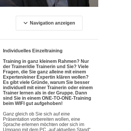
c
i
h
m
t
m
Navigation anzeigen
e
u
n
n
S
g
i
v
Individuelles Einzeltraining
e
e
,
Training in ganz kleinem Rahmen? Nur
r
der Trainer/die Trainerin und Sie? Viele
d
w
Fragen, die Sie ganz alleine mit einem
a
e
Experten/einer Expertin klären wollen?
s
Es gibt viele Gründe, warum Sie besser
n
individuell mit einer Trainerin oder einem
s
d
Trainer lernen als in der Gruppe. Dann
w
e
sind Sie in einem ONE-TO-ONE-Training
i
beim WIFI gut aufgehoben!
n
r
w
Ganz gleich ob Sie sich auf eine
a
i
Präsentation vorbereiten wollen, eine
u
Sprache erlernen möchten oder sich im
r
Umgang mit dem PC „auf aktuellen Stand“
c