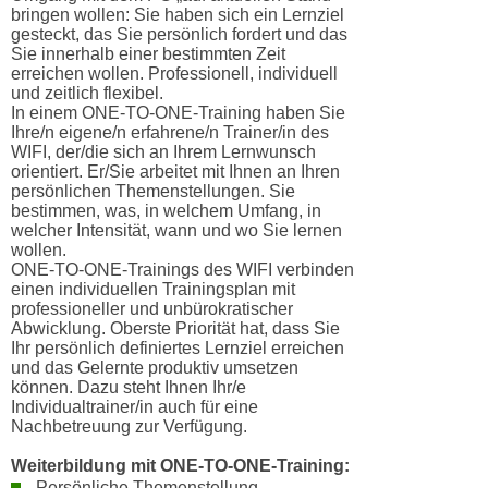
n
bringen wollen: Sie haben sich ein Lernziel
h
u
gesteckt, das Sie persönlich fordert und das
C
Sie innerhalb einer bestimmten Zeit
r
erreichen wollen. Professionell, individuell
o
C
und zeitlich flexibel.
o
o
In einem ONE-TO-ONE-Training haben Sie
k
Ihre/n eigene/n erfahrene/n Trainer/in des
o
WIFI, der/die sich an Ihrem Lernwunsch
i
k
orientiert. Er/Sie arbeitet mit Ihnen an Ihren
e
i
persönlichen Themenstellungen. Sie
s
bestimmen, was, in welchem Umfang, in
e
welcher Intensität, wann und wo Sie lernen
v
s
wollen.
o
,
ONE-TO-ONE-Trainings des WIFI verbinden
n
einen individuellen Trainingsplan mit
d
professioneller und unbürokratischer
U
i
Abwicklung. Oberste Priorität hat, dass Sie
S
e
Ihr persönlich definiertes Lernziel erreichen
-
und das Gelernte produktiv umsetzen
f
können. Dazu steht Ihnen Ihr/e
a
ü
Individualtrainer/in auch für eine
m
r
Nachbetreuung zur Verfügung.
e
d
Weiterbildung mit ONE-TO-ONE-Training:
r
i
Persönliche Themenstellung