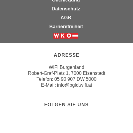
k
z
Datenschutz
i
w
e
AGB
e
-
c
Barrierefreiheit
S
k
e
e
Weiter zur Website der Wirsc
t
n
z
u
ADRESSE
u
n
n
WIFI Burgenland
d
g
Robert-Graf-Platz 1, 7000 Eisenstadt
u
Telefon:
05 90 907 DW 5000
z
m
E-Mail:
info@bgld.wifi.at
u
f
s
ü
t
r
FOLGEN SIE UNS
i
S
m
i
Folgen Sie uns
Folgen Sie u
Folgen Sie
Folgen 
m
e
e
r