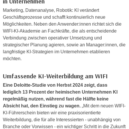
in Unternehmen
n
d
Marketing, Datenanalyse, Robotik: KI verändert
E
e
Geschäftsprozesse und schafft kontinuierlich neue
U
n
Möglichkeiten. Neben den Anwender:innen richtet sich die
-
w
WIFI-KI-Akademie an Fachkräfte, die als entscheidende
U
i
Verbindung zwischen operativer Umsetzung und
S
r
strategischer Planung agieren, sowie an Manager:innen, die
A
z
langfristige KI-Strategien im Unternehmen etablieren
u
i
möchten.
n
e
t
l
e
Umfassende KI-Weiterbildung am WIFI
o
r
r
Eine Deloitte-Studie von Herbst 2024 zeigt, dass
w
i
lediglich 13 Prozent der heimischen Unternehmen KI
o
e
regelmäßig nutzen, während fast die Hälfte keine
r
n
Absicht hat, den Einstieg zu wagen.
„Mit dem neuen WIFI-
f
t
KI-Führerschein bieten wir eine praxisorientierte
e
i
Weiterbildung, die für alle Interessierten - unabhängig von
n
e
Branche oder Vorwissen - ein wichtiger Schritt in die Zukunft
h