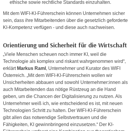
i
ethische sowie rechtliche Standards einzuhalten.
e
k
F
Mit dem WIFI-KI-Führerschein können Unternehmen sicher
a
u
sein, dass ihre Mitarbeitenden über die gesetzlich geforderte
n
n
KI-Kompetenz verfügen - und diese auch nachweisen.
i
k
s
t
Orientierung und Sicherheit für die Wirtschaft
c
i
h
o
„Viele Menschen scheuen noch immer KI, weil die
e
n
Technologie als komplex und riskant wahrgenommen wird“,
n
d
erklärt
Markus Raml
, Unternehmer und Kurator des WIFI
U
e
Österreich. „Mit dem WIFI-KI-Führerschein wollen wir
n
r
Unsicherheiten abbauen und sowohl Unternehmer:innen als
t
W
auch Mitarbeitenden das nötige Rüstzeug an die Hand
e
e
geben, um die Chancen der Digitalisierung zu nutzen. Als
r
b
Unternehmer weiß ich, wie entscheidend es ist, mit neuen
n
s
Technologien Schritt zu halten. Der WIFI-KI-Führerschein
e
e
gibt allen das notwendige Selbstvertrauen und die
h
i
Fähigkeiten, KI gewinnbringend einzusetzen.“ Der KI-
m
t