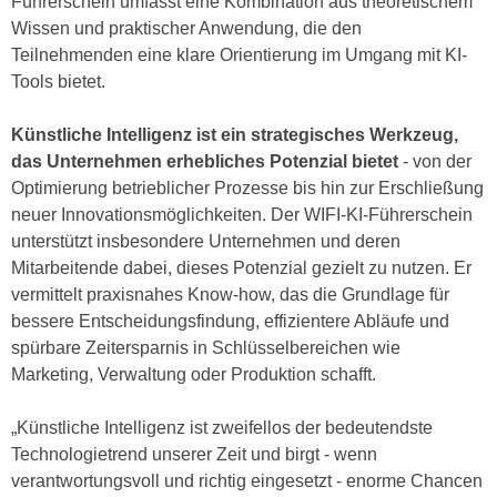
Führerschein umfasst eine Kombination aus theoretischem
e
e
Wissen und praktischer Anwendung, die den
n
n
Teilnehmenden eine klare Orientierung im Umgang mit KI-
e
o
Tools bietet.
i
t
n
w
Künstliche Intelligenz ist ein strategisches Werkzeug,
s
e
das Unternehmen erhebliches Potenzial bietet
- von der
e
n
Optimierung betrieblicher Prozesse bis hin zur Erschließung
t
d
neuer Innovationsmöglichkeiten. Der WIFI-KI-Führerschein
z
i
unterstützt insbesondere Unternehmen und deren
e
g
Mitarbeitende dabei, dieses Potenzial gezielt zu nutzen. Er
n
s
vermittelt praxisnahes Know-how, das die Grundlage für
,
i
bessere Entscheidungsfindung, effizientere Abläufe und
w
n
spürbare Zeitersparnis in Schlüsselbereichen wie
e
d
Marketing, Verwaltung oder Produktion schafft.
l
.
c
W
„Künstliche Intelligenz ist zweifellos der bedeutendste
h
e
Technologietrend unserer Zeit und birgt - wenn
e
n
verantwortungsvoll und richtig eingesetzt - enorme Chancen
s