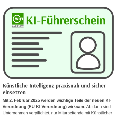
c
i
h
m
t
m
e
u
n
n
S
g
i
v
e
e
,
r
d
w
a
e
s
n
s
d
Künstliche Intelligenz praxisnah und sicher
w
e
einsetzen
i
n
r
w
Mit 2. Februar 2025 werden wichtige Teile der neuen KI-
a
i
Verordnung (EU-KI-Verordnung) wirksam.
Ab dann sind
u
r
Unternehmen verpflichtet, nur Mitarbeitende mit Künstlicher
c