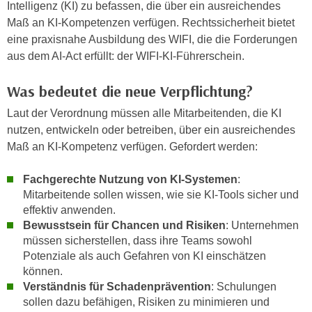
n
Intelligenz (KI) zu befassen, die über ein ausreichendes
h
u
Maß an KI-Kompetenzen verfügen. Rechtssicherheit bietet
C
r
eine praxisnahe Ausbildung des WIFI, die die Forderungen
o
C
aus dem AI-Act erfüllt: der WIFI-KI-Führerschein.
o
o
k
Was bedeutet die neue Verpflichtung?
o
i
k
Laut der Verordnung müssen alle Mitarbeitenden, die KI
e
i
nutzen, entwickeln oder betreiben, über ein ausreichendes
s
e
Maß an KI-Kompetenz verfügen. Gefordert werden:
v
s
o
,
Fachgerechte Nutzung von KI-Systemen
:
n
d
Mitarbeitende sollen wissen, wie sie KI-Tools sicher und
U
i
effektiv anwenden.
S
e
Bewusstsein für Chancen und Risiken
: Unternehmen
-
f
müssen sicherstellen, dass ihre Teams sowohl
a
ü
Potenziale als auch Gefahren von KI einschätzen
m
können.
r
e
Verständnis für Schadenprävention
: Schulungen
d
r
sollen dazu befähigen, Risiken zu minimieren und
i