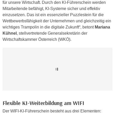
n
für unsere Wirtschaft. Durch den KI-Führerschein werden
i
S
Mitarbeitende befähigt, KI-Systeme sicher und effektiv
c
i
einzusetzen. Das ist ein essenzieller Puzzlestein für die
h
e
Wettbewerbsfähigkeit der Unternehmen und gleichzeitig ein
n
a
wichtiges Trampolin in die digitale Zukunft“, betont
Mariana
i
u
Kühnel
, stellvertretende Generalsekretärin der
c
f
Wirtschaftskammer Österreich (WKÖ).
h
„
t
A
d
l
e
l
m
e
D
a
a
k
t
z
e
e
n
p
Flexible KI-Weiterbildung am WIFI
s
t
c
Der WIFI-KI-Führerschein besteht aus drei Elementen:
i