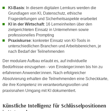
h
e
u
KI-Basis
: In diesem digitalen Lernkurs werden die
r
Grundlagen von KI, Datenschutz, ethische
t
e
Fragestellungen und Sicherheitsaspekte erarbeitet
z
n
KI in der Wirtschaft
: 16 Lerneinheiten über den
a
“
zielgerichteten Einsatz in Unternehmen sowie
b
k
professionelles Prompting
k
l
Praxiskurse
: konkreter Einsatz von KI-Tools in
o
i
unterschiedlichen Branchen und Arbeitsbereichen, je
m
c
nach Bedarf der Teilnehmenden
m
k
Der modulare Aufbau erlaubt es, auf individuelle
e
e
Bedürfnisse einzugehen - von Einsteiger:innen bis hin zu
n
n
erfahrenen Anwender:innen. Nach erfolgreicher
z
,
Absolvierung erhalten die Teilnehmenden eine Scheckkarte,
w
v
die ihre Kompetenz im verantwortungs­vollen und
i
e
praxisnahen Umgang mit KI dokumentiert.
s
r
c
w
h
Künstliche Intelligenz für Schlüsselpositionen
e
e
n