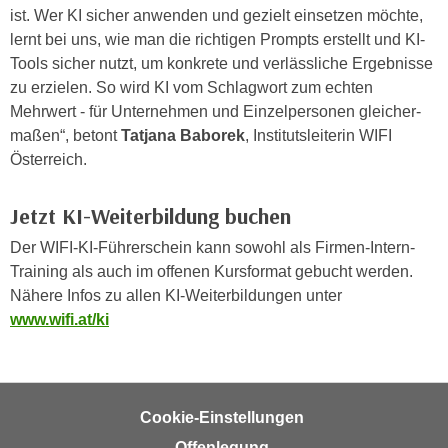
r
ist. Wer KI sicher anwenden und gezielt einsetzen möchte,
a
t
lernt bei uns, wie man die richtigen Prompts erstellt und KI-
b
e
Tools sicher nutzt, um konkrete und verlässliche Ergebnisse
e
C
zu erzielen. So wird KI vom Schlagwort zum echten
n
o
Mehrwert - für Unternehmen und Einzelpersonen gleicher­
.
o
maßen“, betont
Tatjana Baborek
, Institutsleiterin WIFI
W
k
Österreich.
e
i
n
e
Jetzt KI-Weiterbildung buchen
n
s
S
z
Der WIFI-KI-Führerschein kann sowohl als Firmen-Intern-
i
u
Training als auch im offenen Kursformat gebucht werden.
e
A
Nähere Infos zu allen KI-Weiterbildungen unter
d
n
www.wifi.at/ki
e
a
r
l
C
y
o
s
Cookie-Einstellungen
o
e
Offenlegung