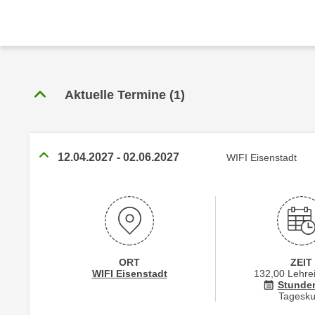
r
c
n
h
u
C
r
o
C
o
o
Aktuelle Termine
(
1
)
k
o
i
k
e
i
s
e
12.04.2027
-
02.06.2027
WIFI Eisenstadt
v
s
o
,
n
d
U
i
S
e
-
f
ORT
ZEIT
a
ü
Standortinformstionen zu
öffnen
WIFI Eisenstadt
132,00 Lehre
m
Stunde
r
Tagesku
e
d