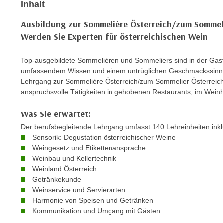
Inhalt
m
t
e
e
Ausbildung zur Sommelière Österreich/zum Sommel
n
n
Werden Sie Experten für österreichischen Wein
e
o
i
t
Top-ausgebildete Sommelièren und Sommeliers sind in der Gast
n
w
umfassendem Wissen und einem untrüglichen Geschmackssinn st
s
e
Lehrgang zur Sommelière Österreich/zum Sommelier Österreich 
e
anspruchsvolle Tätigkeiten in gehobenen Restaurants, im Wein
n
t
d
Was Sie erwartet:
z
i
e
Der berufsbegleitende Lehrgang umfasst 140 Lehreinheiten inklu
g
n
Sensorik: Degustation österreichischer Weine
s
Weingesetz und Etikettenansprache
,
i
Weinbau und Kellertechnik
w
n
Weinland Österreich
e
d
Getränkekunde
l
.
Weinservice und Servierarten
c
Harmonie von Speisen und Getränken
W
h
Kommunikation und Umgang mit Gästen
e
e