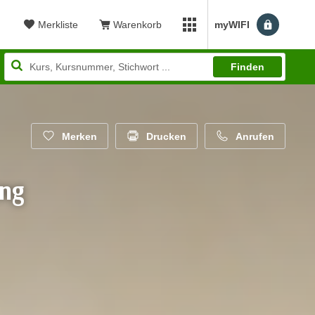
Merkliste
Warenkorb
myWIFI
myWIFI Apps öffnen
Finden
Merken
Drucken
Anrufen
ung