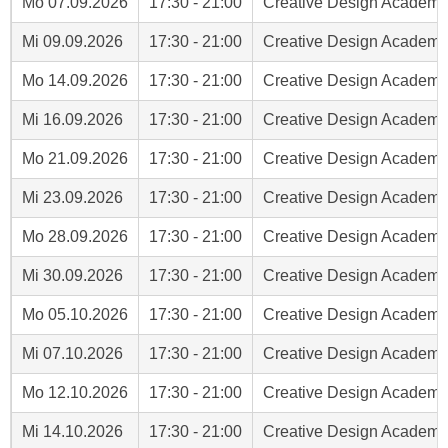
Mo
07.09.2026
17:30
-
21:00
Creative Design Academy
n
n
S
Mi
09.09.2026
17:30
-
21:00
Creative Design Academy
g
i
v
Mo
14.09.2026
17:30
-
21:00
Creative Design Academy
e
e
,
r
Mi
16.09.2026
17:30
-
21:00
Creative Design Academy
d
w
a
Mo
21.09.2026
17:30
-
21:00
Creative Design Academy
e
s
n
Mi
23.09.2026
17:30
-
21:00
Creative Design Academy
s
d
w
e
Mo
28.09.2026
17:30
-
21:00
Creative Design Academy
i
n
r
Mi
30.09.2026
17:30
-
21:00
Creative Design Academy
w
a
i
Mo
05.10.2026
17:30
-
21:00
Creative Design Academy
u
r
c
Mi
07.10.2026
17:30
-
21:00
Creative Design Academy
n
h
u
Mo
12.10.2026
17:30
-
21:00
Creative Design Academy
C
r
o
C
Mi
14.10.2026
17:30
-
21:00
Creative Design Academy
o