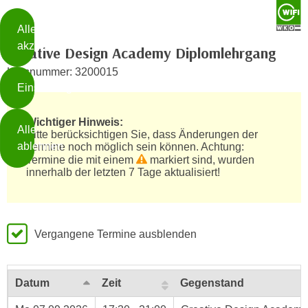
verwendet
Cookies
Alle
akzeptieren
Creative Design Academy Diplomlehrgang
O
Kursnummer: 3200015
h
Einstellungen
n
e
B
Wichtiger Hinweis:
I
Alle
i
Bitte berücksichtigen Sie, dass Änderungen der
h
ablehnen
Termine noch möglich sein können. Achtung:
t
r
Dieser Termin wurde innerhalb der
Termine die mit einem
markiert sind, wurden
t
innerhalb der letzten 7 Tage aktualisiert!
e
Weiterlesen
e
Z
b
u
e
s
a
Vergangene Termine ausblenden
- nur für sichtbaren Text
t
c
i
h
m
t
Datum
Zeit
Gegenstand
m
e
u