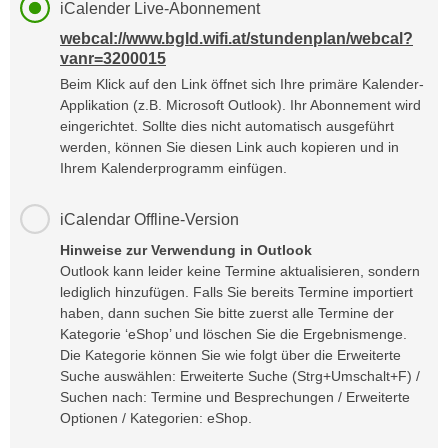
i
iCalender Live-Abonnement
k
s
t
webcal://www.bgld.wifi.at/stundenplan/webcal?
c
vanr=3200015
i
h
o
Beim Klick auf den Link öffnet sich Ihre primäre Kalender-
e
Applikation (z.B. Microsoft Outlook). Ihr Abonnement wird
n
n
eingerichtet. Sollte dies nicht automatisch ausgeführt
d
U
werden, können Sie diesen Link auch kopieren und in
e
Ihrem Kalenderprogramm einfügen.
n
r
t
W
e
iCalendar Offline-Version
e
r
Hinweise zur Verwendung in Outlook
b
n
Outlook kann leider keine Termine aktualisieren, sondern
s
e
lediglich hinzufügen. Falls Sie bereits Termine importiert
e
haben, dann suchen Sie bitte zuerst alle Termine der
h
i
Kategorie ‘eShop’ und löschen Sie die Ergebnismenge.
m
t
Die Kategorie können Sie wie folgt über die Erweiterte
e
e
Suche auswählen: Erweiterte Suche (Strg+Umschalt+F) /
n
n
Suchen nach: Termine und Besprechungen / Erweiterte
e
Optionen / Kategorien: eShop.
o
i
t