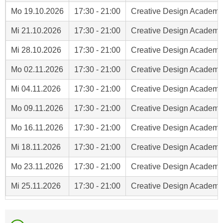
o
k
Mo
19.10.2026
17:30
-
21:00
Creative Design Academy
o
i
k
Mi
21.10.2026
17:30
-
21:00
Creative Design Academy
e
i
s
e
Mi
28.10.2026
17:30
-
21:00
Creative Design Academy
v
s
o
Mo
02.11.2026
17:30
-
21:00
Creative Design Academy
,
n
d
Mi
04.11.2026
17:30
-
21:00
Creative Design Academy
U
i
S
Mo
09.11.2026
17:30
-
21:00
Creative Design Academy
e
-
f
Mo
16.11.2026
17:30
-
21:00
Creative Design Academy
a
ü
m
r
Mi
18.11.2026
17:30
-
21:00
Creative Design Academy
e
d
r
Mo
23.11.2026
17:30
-
21:00
Creative Design Academy
i
i
e
Mi
25.11.2026
17:30
-
21:00
Creative Design Academy
k
F
a
u
n
n