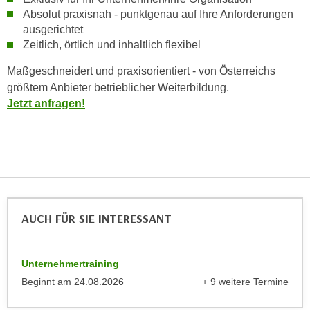
k
z
Absolut praxisnah - punktgenau auf Ihre Anforderungen
i
w
ausgerichtet
e
e
Zeitlich, örtlich und inhaltlich flexibel
-
c
Maßgeschneidert und praxisorientiert - von Österreichs
S
k
größtem Anbieter betrieblicher Weiterbildung.
e
e
Jetzt anfragen!
t
n
z
u
u
n
n
d
g
u
z
m
u
f
AUCH FÜR SIE INTERESSANT
s
ü
t
r
i
S
Unternehmertraining
m
i
Beginnt am
24.08.2026
+ 9 weitere Termine
m
e
anzeigen
e
r