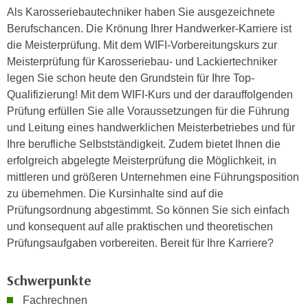
e
Als Karosseriebautechniker haben Sie ausgezeichnete
e
n
Berufschancen. Die Krönung Ihrer Handwerker-Karriere ist
n
e
die Meisterprüfung. Mit dem WIFI-Vorbereitungskurs zur
o
i
Meisterprüfung für Karosseriebau- und Lackiertechniker
t
n
legen Sie schon heute den Grundstein für Ihre Top-
w
s
Qualifizierung! Mit dem WIFI-Kurs und der darauffolgenden
e
e
Prüfung erfüllen Sie alle Voraussetzungen für die Führung
n
t
und Leitung eines handwerklichen Meisterbetriebes und für
d
z
Ihre berufliche Selbstständigkeit. Zudem bietet Ihnen die
i
e
erfolgreich abgelegte Meisterprüfung die Möglichkeit, in
g
n
mittleren und größeren Unternehmen eine Führungsposition
s
,
zu übernehmen. Die Kursinhalte sind auf die
i
w
Prüfungsordnung abgestimmt. So können Sie sich einfach
n
e
und konsequent auf alle praktischen und theoretischen
d
l
Prüfungsaufgaben vorbereiten. Bereit für Ihre Karriere?
.
c
W
h
Schwerpunkte
e
e
n
Fachrechnen
s