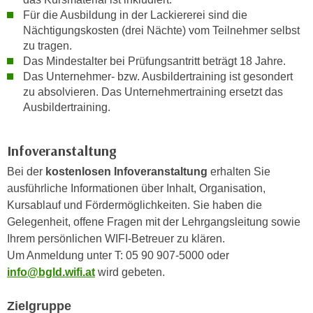
h
e
Für die Ausbildung in der Lackiererei sind die
u
r
Nächtigungskosten (drei Nächte) vom Teilnehmer selbst
t
e
zu tragen.
z
n
Das Mindestalter bei Prüfungsantritt beträgt 18 Jahre.
a
Das Unternehmer- bzw. Ausbildertraining ist gesondert
“
b
zu absolvieren. Das Unternehmertraining ersetzt das
k
k
Ausbildertraining.
l
o
i
m
c
Infoveranstaltung
m
k
Bei der
kostenlosen Infoveranstaltung
erhalten Sie
e
e
ausführliche Informationen über Inhalt, Organisation,
n
n
Kursablauf und Fördermöglichkeiten. Sie haben die
z
,
Gelegenheit, offene Fragen mit der Lehrgangsleitung sowie
w
v
Ihrem persönlichen WIFI-Betreuer zu klären.
i
e
Um Anmeldung unter T: 05 90 907-5000 oder
s
r
info@bgld.wifi.at
wird gebeten.
c
w
h
e
Zielgruppe
e
n