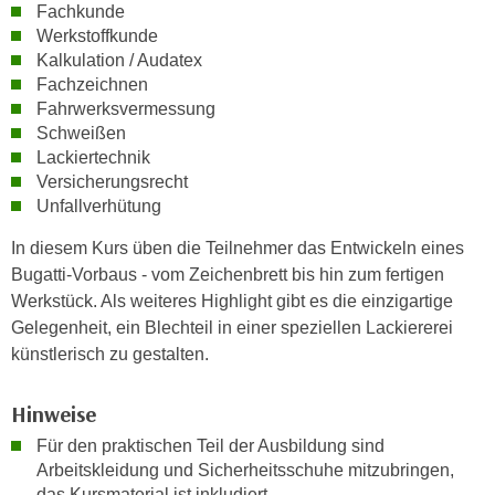
n
Fachkunde
i
S
Werkstoffkunde
c
Kalkulation / Audatex
i
h
Fachzeichnen
e
n
Fahrwerksvermessung
a
i
Schweißen
u
Lackiertechnik
c
f
Versicherungsrecht
h
„
Unfallverhütung
t
A
d
l
In diesem Kurs üben die Teilnehmer das Entwickeln eines
e
l
Bugatti-Vorbaus - vom Zeichenbrett bis hin zum fertigen
m
e
Werkstück. Als weiteres Highlight gibt es die einzigartige
D
a
Gelegenheit, ein Blechteil in einer speziellen Lackiererei
a
k
künstlerisch zu gestalten.
t
z
e
e
Hinweise
n
p
Für den praktischen Teil der Ausbildung sind
s
t
Arbeitskleidung und Sicherheitsschuhe mitzubringen,
c
i
das Kursmaterial ist inkludiert.