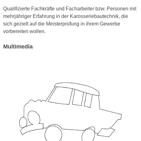
n
d
Qualifizierte Fachkräfte und Facharbeiter bzw. Personen mit
E
e
mehrjähriger Erfahrung in der Karosseriebautechnik, die
U
n
sich gezielt auf die Meisterprüfung in ihrem Gewerbe
-
w
vorbereiten wollen.
U
i
S
r
Multimedia
A
z
u
i
n
e
t
l
e
o
r
r
w
i
o
e
r
n
f
t
e
i
n
e
h