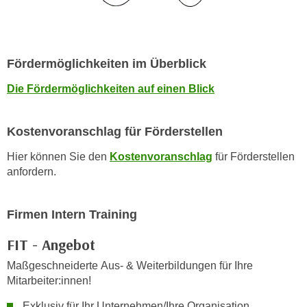
r
a
t
b
e
e
C
Fördermöglichkeiten im Überblick
n
o
.
o
Die Fördermöglichkeiten auf einen Blick
W
k
e
i
Kostenvoranschlag für Förderstellen
n
e
n
s
Hier können Sie den
Kostenvoranschlag
für Förderstellen
S
z
anfordern.
i
u
e
A
d
Firmen Intern Training
n
e
a
FIT - Angebot
r
l
C
Maßgeschneiderte Aus- & Weiterbildungen für Ihre
y
o
Mitarbeiter:innen!
s
o
e
Exklusiv für Ihr Unternehmen/Ihre Organisation