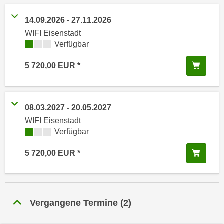
n
h
u
14.09.2026
-
27.11.2026
C
r
WIFI Eisenstadt
o
C
Kursverfügbarkeit:
Verfügbar
o
o
k
o
In de
5 720,00
EUR
i
k
e
i
s
e
v
08.03.2027
-
20.05.2027
s
o
WIFI Eisenstadt
,
n
Kursverfügbarkeit:
Verfügbar
d
U
i
In de
5 720,00
EUR
S
e
-
f
a
ü
m
r
Vergangene Termine
(
2
)
e
d
r
i