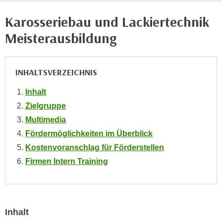
i
e
k
Karosseriebau und Lackiertechnik
F
a
u
Meisterausbildung
n
n
i
k
s
t
INHALTSVERZEICHNIS
c
i
h
o
Inhalt
e
n
Zielgruppe
n
d
Multimedia
U
e
Fördermöglichkeiten im Überblick
n
r
t
Kostenvoranschlag für Förderstellen
W
e
Firmen Intern Training
e
r
b
n
s
e
e
h
i
Inhalt
m
t