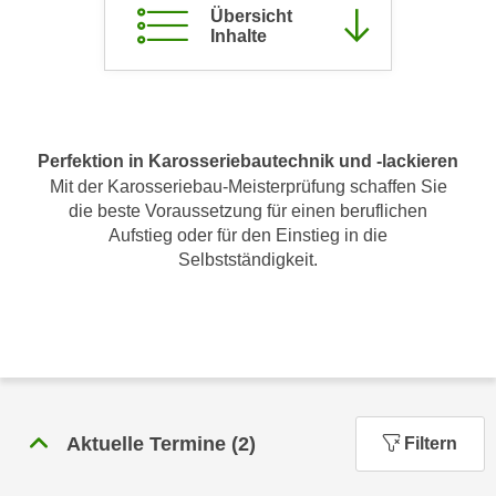
Übersicht
c
i
Inhalte
h
m
t
m
e
u
n
n
S
g
Perfektion in Karosseriebautechnik und -lackieren
i
v
Mit der Karosseriebau-Meisterprüfung schaffen Sie
e
die beste Voraussetzung für einen beruflichen
e
,
Aufstieg oder für den Einstieg in die
r
d
Selbstständigkeit.
w
a
e
s
n
s
d
w
e
i
n
r
w
a
Aktuelle Termine
(
2
)
Filtern
i
u
r
c