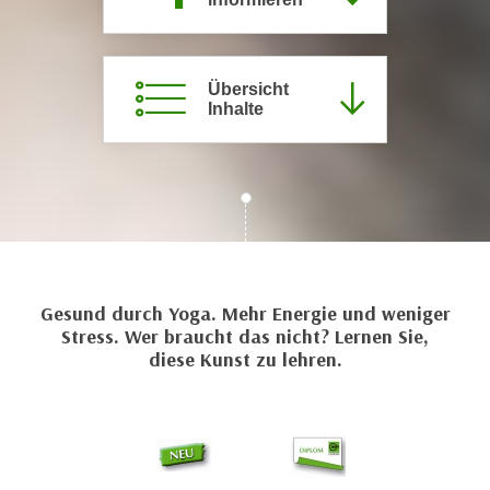
c
i
h
m
t
m
Übersicht
e
u
Inhalte
n
n
S
g
i
v
e
e
,
r
d
w
a
e
s
Gesund durch Yoga. Mehr Energie und weniger
n
s
Stress. Wer braucht das nicht? Lernen Sie,
d
diese Kunst zu lehren.
w
e
i
n
r
w
a
i
u
r
c