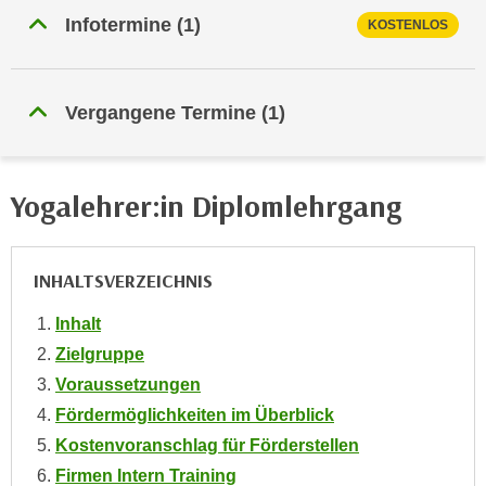
e
Infotermine
(
1
)
e
KOSTENLOS
n
n
e
o
i
t
Vergangene Termine
(
1
)
n
w
s
e
e
n
Yogalehrer:in Diplomlehrgang
t
d
z
i
e
g
n
INHALTSVERZEICHNIS
s
,
i
Inhalt
w
n
Zielgruppe
e
d
l
Voraussetzungen
.
c
Fördermöglichkeiten im Überblick
W
h
e
Kostenvoranschlag für Förderstellen
e
n
Firmen Intern Training
s