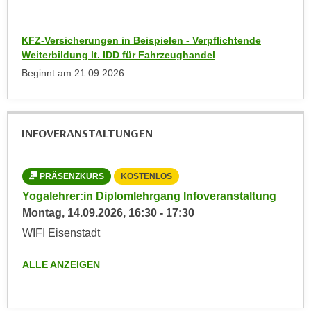
a
h
t
m
KFZ-Versicherungen in Beispielen - Verpflichtende
e
e
Weiterbildung lt. IDD für Fahrzeughandel
n
O
Beginnt am
21.09.2026
a
n
u
l
c
i
h
INFOVERANSTALTUNGEN
n
a
e
n
-
U
PRÄSENZKURS
KOSTENLOS
J
n
Yogalehrer:in Diplomlehrgang Infoveranstaltung
o
t
Montag,
14.09.2026
,
16:30
-
17:30
u
e
r
WIFI Eisenstadt
r
n
n
ALLE ANZEIGEN
e
e
y
h
z
m