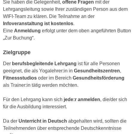
Sie haben die Gelegenheit,
offene Fragen
mit der
n
e
Lehrgangsleitung sowie Ihrer zuständigen Person aus dem
,
l
WIFI-Team zu klären. Die Teilnahme an der
g
e
Infoveranstaltung ist kostenlos
.
e
v
Eine
Anmeldung
erfolgt unter dem oben angeführten Button
l
a
„Zur Buchung“.
a
n
n
t
Zielgruppe
g
e
e
Der
berufsbegleitende Lehrgang
ist für alle Personen
I
n
geeignet, die als Yogalehrer:in in
Gesundheitszentren
,
n
I
Fitnessstudios
oder im Bereich
Gesundheitsförderung
h
h
als Trainer:in tätig werden möchten.
a
r
l
e
Für den Lehrgang kann sich
jede:r anmelden
, die/der sich
t
d
für die Ausbildung interessiert.
e
u
a
r
Da der
Unterricht in Deutsch
abgehalten wird, sollten die
n
c
Teilnehmenden über entsprechende Deutschkenntnisse
z
h