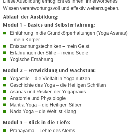
Diese Ausbildung ermöglicht es Ihnen, Ihr erworbenes
h
e
Wissen verantwortungsvoll und effektiv weiterzugeben.
u
r
Ablauf der Ausbildung:
t
e
z
Modul 1 – Basics und Selbsterfahrung:
n
a
Einführung in die Grundkörperhaltungen (Yoga Asanas)
“
b
– mein Körper
k
k
Entspannungstechniken – mein Geist
l
o
Erfahrungen der Stille – meine Seele
i
Yogische Ernährung
m
c
m
k
Modul 2 – Entwicklung und Wachstum:
e
e
Yogastile – die Vielfalt in Yoga nutzen
n
n
Geschichte des Yoga – die Heiligen Schriften
z
,
Asanas und Risiken der Yogapraxis
w
v
Anatomie und Physiologie
i
Mantra Yoga – die Heiligen Silben
e
s
Nada Yoga – die Welt ist Klang
r
c
w
Modul 3 – Blick in die Tiefe:
h
e
Pranayama – Lehre des Atems
e
n