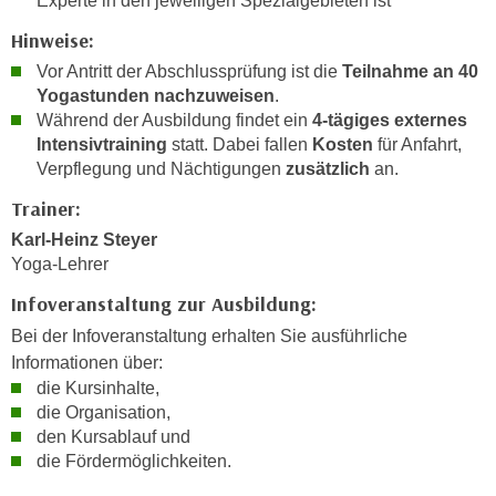
Experte in den jeweiligen Spezialgebieten ist
k
z
i
Hinweise:
w
e
e
Vor Antritt der Abschlussprüfung ist die
Teilnahme an 40
-
Yogastunden nachzuweisen
.
c
S
Während der Ausbildung findet ein
4-tägiges externes
k
e
Intensivtraining
statt. Dabei fallen
Kosten
für Anfahrt,
e
t
Verpflegung und Nächtigungen
zusätzlich
an.
n
z
u
Trainer:
u
n
Karl-Heinz Steyer
n
d
Yoga-Lehrer
g
u
z
Infoveranstaltung zur Ausbildung:
m
u
f
Bei der Infoveranstaltung erhalten Sie ausführliche
s
ü
Informationen über:
t
die Kursinhalte,
r
i
die Organisation,
S
m
den Kursablauf und
i
m
die Fördermöglichkeiten.
e
e
r