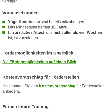
verfügen.
u
d
z
i
Voraussetzungen
e
e
i
Yoga-Kenntnisse
sind bereits mitzubringen.
C
g
Das Mindestalter beträgt
18 Jahre
.
o
e
Ein
ärztliches Attest
, das
nicht älter als vier Wochen
o
n
ist, ist vorzulegen.
k
.
i
U
e
Fördermöglichkeiten im Überblick
m
s
I
Die Fördermöglichkeiten auf einen Blick
e
h
r
n
h
Kostenvoranschlag für Förderstellen
e
o
n
Hier können Sie den
Kostenvoranschlag
für Förderstellen
b
d
anfordern.
e
a
n
r
e
Firmen Intern Training
ü