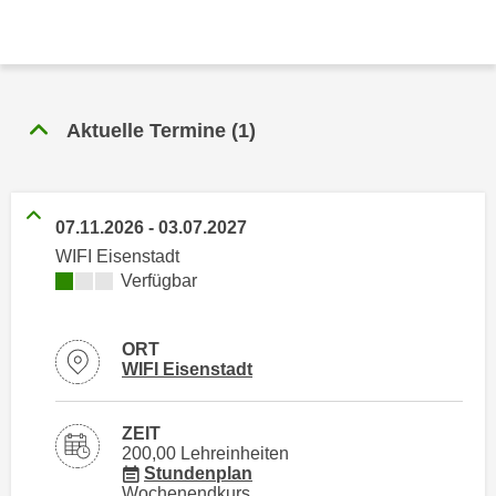
n
h
u
C
r
o
C
o
o
Aktuelle Termine
(
1
)
k
o
i
k
e
i
s
e
07.11.2026
-
03.07.2027
v
s
WIFI Eisenstadt
o
,
Kursverfügbarkeit:
Verfügbar
n
d
U
i
S
ORT
e
Standortinformstionen zu
öffnen
WIFI Eisenstadt
-
f
a
ü
m
r
ZEIT
e
200,00 Lehreinheiten
d
für Veranstaltung 810016
Stundenplan
r
i
Wochenendkurs