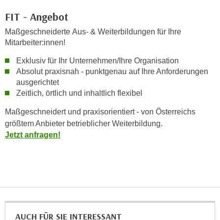
n
b
FIT - Angebot
p
e
e
r
Maßgeschneiderte Aus- & Weiterbildungen für Ihre
r
Mitarbeiter:innen!
h
s
i
Exklusiv für Ihr Unternehmen/Ihre Organisation
o
n
Absolut praxisnah - punktgenau auf Ihre Anforderungen
n
a
ausgerichtet
e
u
Zeitlich, örtlich und inhaltlich flexibel
n
s
b
Maßgeschneidert und praxisorientiert - von Österreichs
e
e
größtem Anbieter betrieblicher Weiterbildung.
i
z
Jetzt anfragen!
n
o
e
g
a
e
n
n
g
e
e
n
n
AUCH FÜR SIE INTERESSANT
D
e