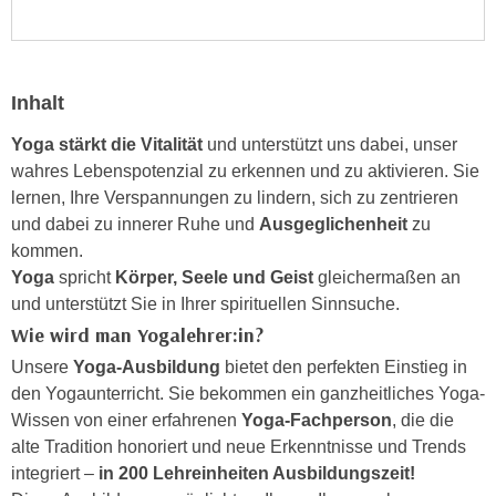
n
i
S
c
i
h
e
Inhalt
n
a
i
u
Yoga stärkt die Vitalität
und unterstützt uns dabei, unser
c
f
wahres Lebenspotenzial zu erkennen und zu aktivieren. Sie
h
„
lernen, Ihre Verspannungen zu lindern, sich zu zentrieren
t
A
und dabei zu innerer Ruhe und
Ausgeglichenheit
zu
d
l
kommen.
e
l
Yoga
spricht
Körper, Seele und Geist
gleichermaßen an
m
e
und unterstützt Sie in Ihrer spirituellen Sinnsuche.
D
a
Wie wird man Yogalehrer:in?
a
k
Unsere
Yoga-Ausbildung
bietet den perfekten Einstieg in
t
z
den Yogaunterricht. Sie bekommen ein ganzheitliches Yoga-
e
e
Wissen von einer erfahrenen
Yoga-Fachperson
, die die
n
p
alte Tradition honoriert und neue Erkenntnisse und Trends
s
t
integriert –
in 200 Lehreinheiten Ausbildungszeit!
c
i