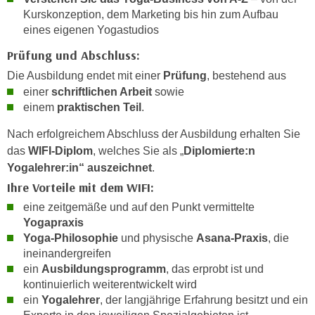
r
Kurskonzeption, dem Marketing bis hin zum Aufbau
a
t
eines eigenen Yogastudios
b
e
e
Prüfung und Abschluss:
C
n
o
Die Ausbildung endet mit einer
Prüfung
, bestehend aus
.
o
einer
schriftlichen Arbeit
sowie
W
k
einem
praktischen Teil
.
e
i
Nach erfolgreichem Abschluss der Ausbildung erhalten Sie
n
e
das
WIFI-Diplom
, welches Sie als „
Diplomierte:n
n
s
Yogalehrer:in“ auszeichnet
.
S
z
i
Ihre Vorteile mit dem WIFI:
u
e
eine zeitgemäße und auf den Punkt vermittelte
A
d
Yogapraxis
n
e
Yoga-Philosophie
und physische
Asana-Praxis
, die
a
r
ineinandergreifen
l
ein
Ausbildungsprogramm
, das erprobt ist und
C
y
kontinuierlich weiterentwickelt wird
o
s
ein
Yogalehrer
, der langjährige Erfahrung besitzt und ein
o
e