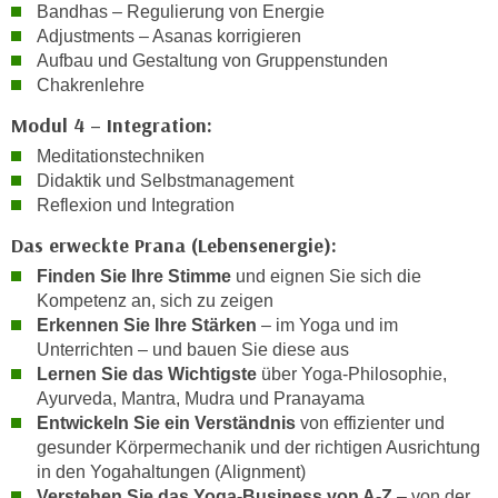
Bandhas – Regulierung von Energie
n
d
Adjustments – Asanas korrigieren
E
e
Aufbau und Gestaltung von Gruppenstunden
U
n
Chakrenlehre
-
w
Modul 4 – Integration:
U
i
S
Meditationstechniken
r
A
Didaktik und Selbstmanagement
z
u
Reflexion und Integration
i
n
e
Das erweckte Prana (Lebensenergie):
t
l
Finden Sie Ihre Stimme
und eignen Sie sich die
e
o
Kompetenz an, sich zu zeigen
r
r
Erkennen Sie Ihre Stärken
– im Yoga und im
w
i
Unterrichten – und bauen Sie diese aus
o
e
Lernen Sie das Wichtigste
über Yoga-Philosophie,
r
Ayurveda, Mantra, Mudra und Pranayama
n
f
Entwickeln Sie ein Verständnis
von effizienter und
t
e
gesunder Körpermechanik und der richtigen Ausrichtung
i
n
in den Yogahaltungen (Alignment)
e
Verstehen Sie das Yoga-Business von A-Z
– von der
h